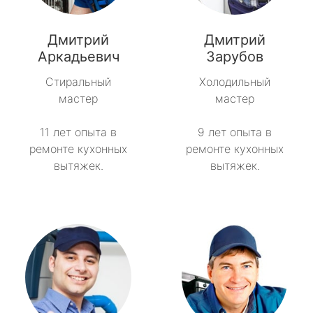
метро Павелецкая
Дмитрий
Дмитрий
метро Пятницкое шоссе
Аркадьевич
Зарубов
Стиральный
Холодильный
метро Сокольники
мастер
мастер
метро Рязанский проспект
11 лет опыта в
9 лет опыта в
ремонте кухонных
ремонте кухонных
метро Профсоюзная
вытяжек.
вытяжек.
метро Савеловская
метро Речной вокзал
метро Семеновская
метро Спортивная