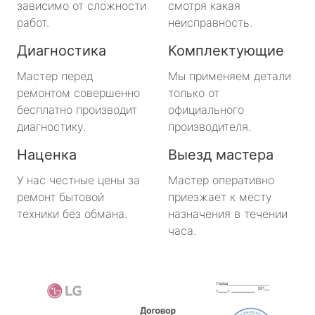
зависимо от сложности
смотря какая
работ.
неисправность.
метро Октябрьское поле
Диагностика
Комплектующие
метро Медведково
Мастер перед
Мы применяем детали
ремонтом совершенно
только от
метро Нахимовский Проспект
бесплатно производит
официального
диагностику.
производителя.
метро Коломенская
Наценка
Выезд мастера
метро Парк Победы
У нас честные цены за
Мастер оперативно
ремонт бытовой
приезжает к месту
метро Парк Культуры
техники без обмана.
назначения в течении
часа.
метро Пролетарская
метро Новоясеневская
метро Отрадное