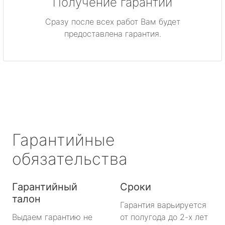
Получение гарантии
метро Нагатинская
Сразу после всех работ Вам будет
метро Каширская
предоставлена гарантия.
метро Митино
метро Охотный ряд
метро Лермонтовский проспект
метро Ленинский проспект
Гарантийные
метро Нагорная
обязательства
метро Кантемировская
Гарантийный
Сроки
талон
метро Молодежная
Гарантия варьируется
Выдаем гарантию не
от полугода до 2-х лет
метро Преображенская площадь