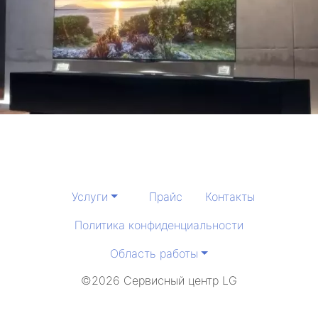
метро Арбатская
метро Белорусская
метро Ясенево
метро Чеховская
метро Братиславская
Услуги
Прайс
Контакты
метро Александровский сад
Политика конфиденциальности
метро Добрынинская
Область работы
метро Авиаматорная
©2026 Сервисный центр LG
метро Южная