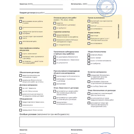
метро Маяковская
метро Площадь Революции
метро Проспект Вернадского
метро Планерная
метро Новые Черёмушки
метро Петровско-Разумовская
метро Новокузнецкая
метро Партизанская
метро Румянцево