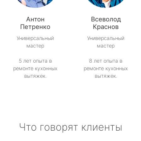
метро Спартак
Антон
Всеволод
метро Рижская
Петренко
Краснов
метро Севастопольская
Универсальный
Универсальный
мастер
мастер
метро Сокол
5 лет опыта в
8 лет опыта в
метро Строгино
ремонте кухонных
ремонте кухонных
вытяжек.
вытяжек.
метро Тропарёво
метро Сходненская
метро Свиблово
Что говорят клиенты
метро Серпуховская