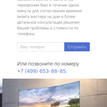
перезвоним Вам в течении одной
минуты для согласования времени
метро Электрозаводская
визита мастера на дом и более
детальной консультации решения
метро Юго-Западная
Вашей проблемы и стоимости по
телефону.
метро Улица 1905 года
метро Теплый стан
Отправить
метро Цветной бульвар
Или позвоните по номеру
метро Щукинская
+7 (499) 653-88-85
.
метро Шаболовская
метро Чертановская
метро Борисово