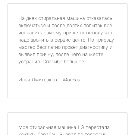
метро Театральная
На днях стиральная машина отказалась
метро Славянский бульвар
включаться и после долгих попыток все
исправить самому пришел к выводу что
метро Университет
надо звонить в сервис центр. По приезду
мастер бесплатно провет диагностику и
метро Текстильщики
выявил причну, после чего на месте
устранил. Спасибо большое.
метро Сухаревская
метро Тульская
Илья Дмитраков
г. Москва
метро Тверская
метро Смоленская
метро Черкизовская
Моя стиральная машина LG перестала
крутить барабан. Вызвал по телефону