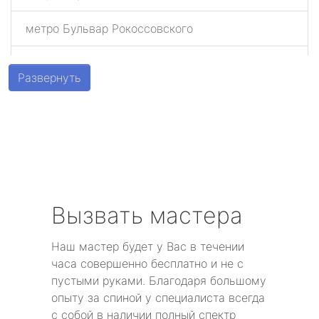
метро Бульвар Рокоссовского
метро Беговая
Развернуть
метро Алексеевская
метро Алтуфьево
метро Аэропорт
метро Волоколамская
Вызвать мастера
метро Воробьевы горы
Наш мастер будет у Вас в течении
часа совершенно бесплатно и не с
метро Волгоградский проспект
пустыми руками. Благодаря большому
опыту за спиной у специалиста всегда
метро Бабушкинская
с собой в наличии полный спектр