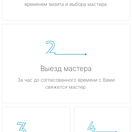
временем визита и выбора мастера.
метро Владыкино
метро Динамо
метро Киевская
метро Красные ворота
метро Кузнецкий мост
Выезд мастера
метро Калужская
За час до согласованного времени с Вами
свяжется мастер.
метро Дмитровская
метро Домодедовская
метро Крылатское