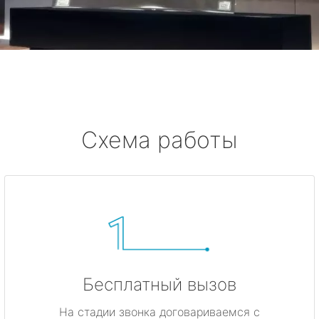
метро Комсомольская
метро Жулебино
метро Ботанический сад
метро Боровицкая
Схема работы
метро Войковская
метро Кунцевская
метро Кропоткинская
метро Китай-город
Бесплатный вызов
метро ВДНХ
На стадии звонка договариваемся с