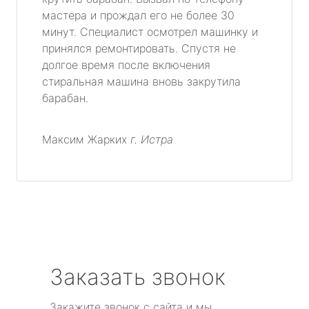
метро Таганская
мастера и прождал его не более 30
минут. Специалист осмотрел машинку и
метро Тургеневская
принялся ремонтировать. Спустя не
долгое время после включения
метро Тимирязевская
стиральная машина вновь закрутила
барабан.
метро Технопарк
метро Щелковская
Максим Жарких
г. Истра
метро Чистые пруды
метро Тушинская
метро Третьяковская
Заказать звонок
метро Улица академика Янгеля
Закажите звонок с сайта и мы
метро Царицыно