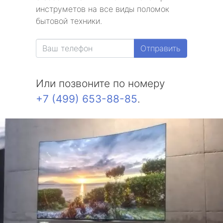
инструметов на все виды поломок
метро Бульвар Дмитрия Донского
бытовой техники.
метро Белорусская
Отправить
метро Измайловская
Или позвоните по номеру
метро Красносельская
+7 (499) 653-88-85
.
метро Выхино
метро Беляево
метро Бибирево
метро Водный стадион
метро Курская