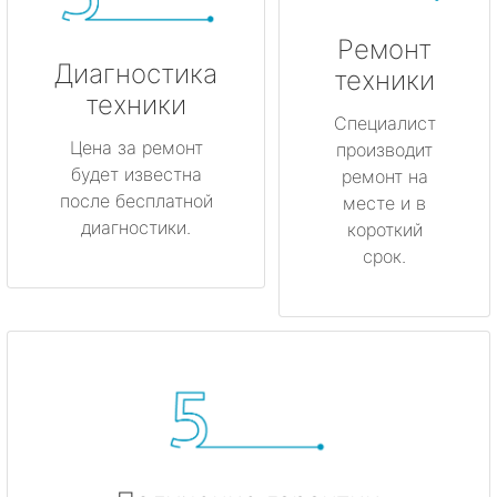
метро Лубянка
Ремонт
метро Котельники
Диагностика
техники
техники
метро Коньково
Специалист
Цена за ремонт
производит
будет известна
метро Менделеевская
ремонт на
после бесплатной
месте и в
диагностики.
короткий
метро Красногвардейская
срок.
метро Мякинино
метро Фрунзенская
метро Кузьминки
метро Китай-город