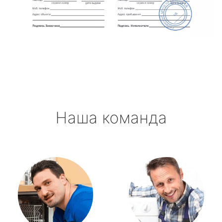
метро Полежаевская
метро Октябрьская
метро Полянка
метро Орехово
Наша команда
метро Первомайская
метро Саларьево
метро Пушкинская
метро Проспект Мира
метро Пражская