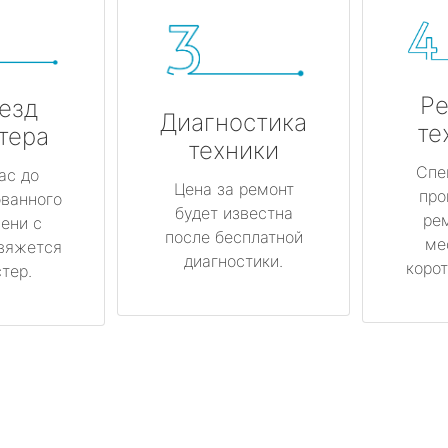
Ре
езд
Диагностика
те
тера
техники
Спе
ас до
Цена за ремонт
про
ованного
будет известна
ре
ени с
после бесплатной
ме
вяжется
диагностики.
корот
тер.