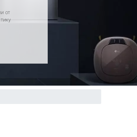
и от
стику