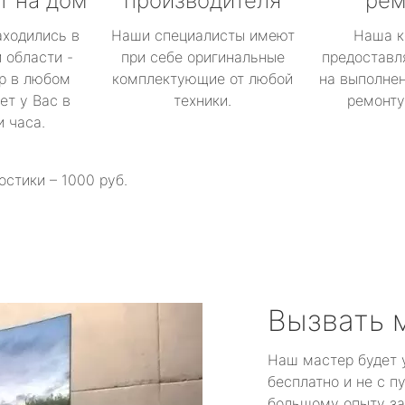
т на дом
производителя
рем
аходились в
Наши специалисты имеют
Наша к
 области -
при себе оригинальные
предоставл
р в любом
комплектующие от любой
на выполнен
ет у Вас в
техники.
ремонту 
и часа.
остики – 1000 руб.
Вызвать 
Наш мастер будет 
бесплатно и не с п
большому опыту за