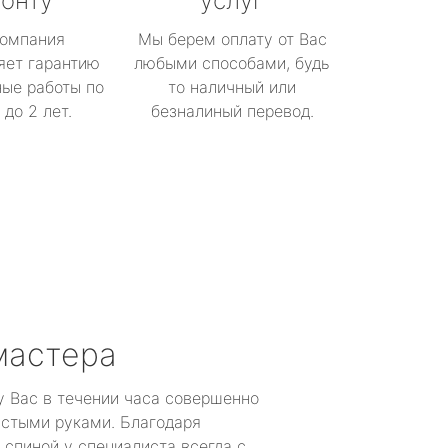
онту
услуг
омпания
Мы берем оплату от Вас
яет гарантию
любыми способами, будь
ые работы по
то наличный или
до 2 лет.
безналиный перевод.
мастера
у Вас в течении часа совершенно
устыми руками. Благодаря
 спиной у специалиста всегда с