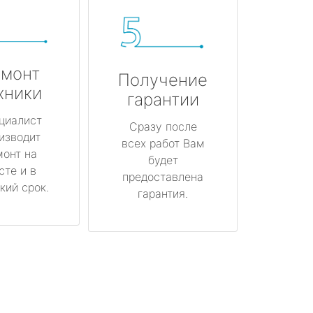
монт
Получение
хники
гарантии
циалист
Сразу после
изводит
всех работ Вам
монт на
будет
сте и в
предоставлена
кий срок.
гарантия.