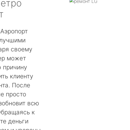
етро
т
 Аэропорт
 лучшими
аря своему
ер может
ю причину
ть клиенту
нта. После
не просто
озобновит всю
Обращаясь к
те деньги