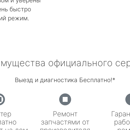
ом и уверены
ень быстро
ий режим.
мущества официального се
Выезд и диагностика Бесплатно!*
тер
Ремонт
Гаран
латно
запчастями от
рабо