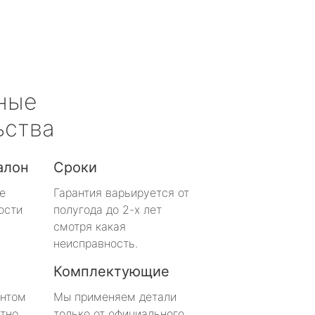
ные
ьства
алон
Сроки
е
Гарантия варьируется от
ости
полугода до 2-х лет
смотря какая
неисправность.
Комплектующие
онтом
Мы применяем детали
тно
только от официального