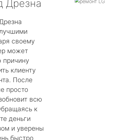
д Дрезна
 Дрезна
 лучшими
аря своему
ер может
ю причину
ть клиенту
нта. После
не просто
озобновит всю
Обращаясь к
те деньги
ом и уверены
ень быстро