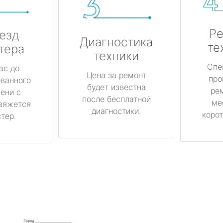
Ре
езд
Диагностика
те
тера
техники
Спе
ас до
Цена за ремонт
про
ованного
будет известна
ре
ени с
после бесплатной
ме
вяжется
диагностики.
корот
тер.