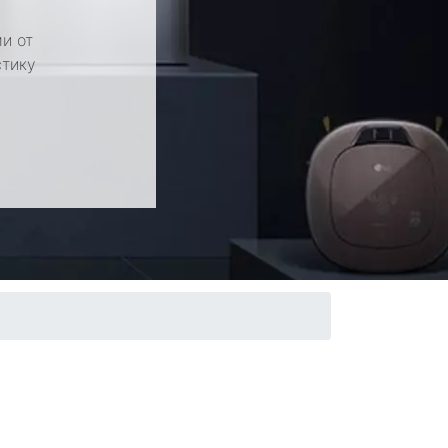
и от
стику