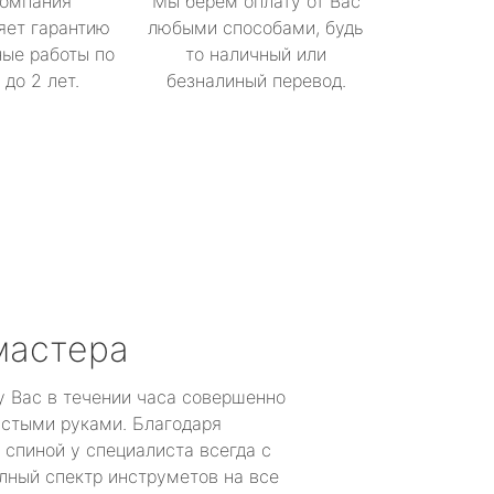
омпания
Мы берем оплату от Вас
яет гарантию
любыми способами, будь
ые работы по
то наличный или
до 2 лет.
безналиный перевод.
мастера
у Вас в течении часа совершенно
устыми руками. Благодаря
 спиной у специалиста всегда с
лный спектр инструметов на все