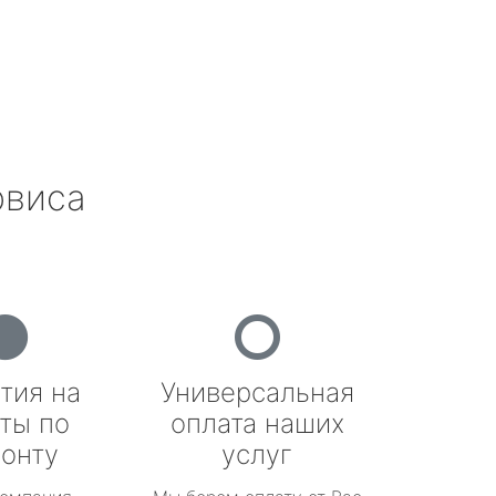
рвиса
тия на
Универсальная
ты по
оплата наших
онту
услуг