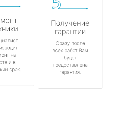
монт
Получение
хники
гарантии
циалист
Сразу после
изводит
всех работ Вам
монт на
будет
сте и в
предоставлена
кий срок.
гарантия.