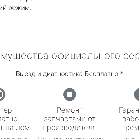
ий режим.
мущества официального се
Выезд и диагностика Бесплатно!*
тер
Ремонт
Гаран
латно
запчастями от
рабо
т на дом
производителя
рем