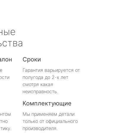
ные
ьства
алон
Сроки
е
Гарантия варьируется от
ости
полугода до 2-х лет
смотря какая
неисправность.
Комплектующие
онтом
Мы применяем детали
тно
только от официального
тику.
производителя.