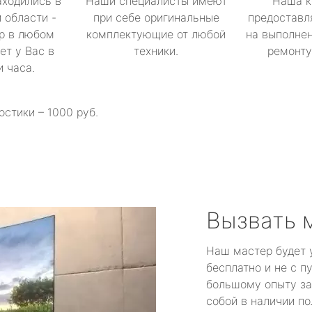
аходились в
Наши специалисты имеют
Наша к
 области -
при себе оригинальные
предоставл
р в любом
комплектующие от любой
на выполнен
ет у Вас в
техники.
ремонту 
и часа.
остики – 1000 руб.
Вызвать 
Наш мастер будет 
бесплатно и не с п
большому опыту за
собой в наличии по