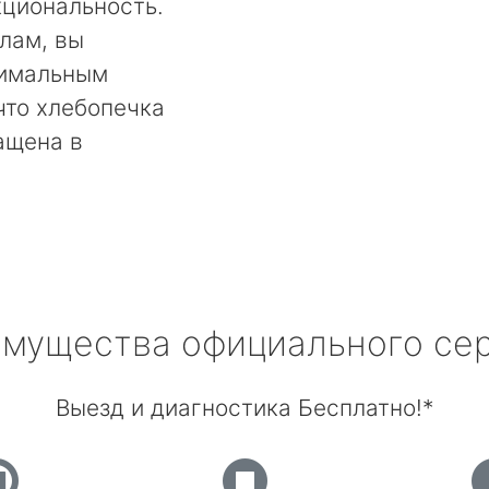
кциональность.
лам, вы
тимальным
что хлебопечка
ащена в
мущества официального се
Выезд и диагностика Бесплатно!*