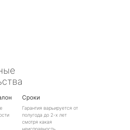
ные
ьства
алон
Сроки
е
Гарантия варьируется от
ости
полугода до 2-х лет
смотря какая
неисправность.