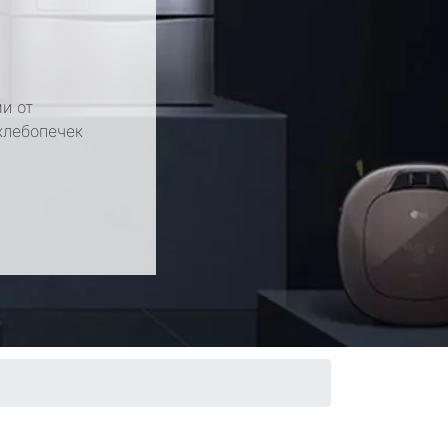
и от
хлебопечек