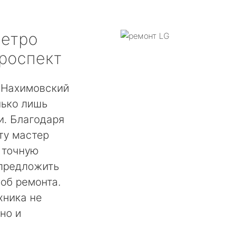
етро
роспект
 Нахимовский
лько лишь
. Благодаря
ту мастер
 точную
 предложить
об ремонта.
хника не
но и