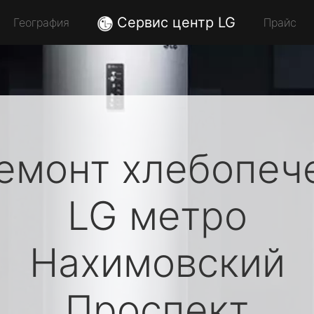
Сервис центр LG
География
Прайс
емонт хлебопеч
LG
метро
Нахимовский
Проспект