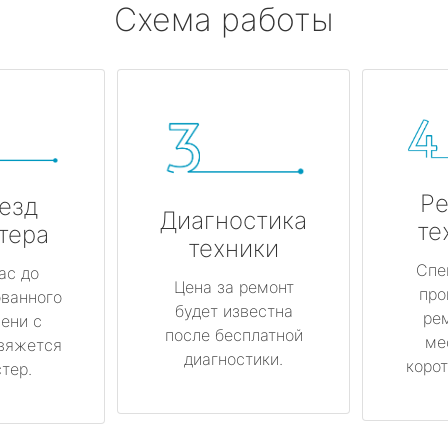
Схема работы
Ре
езд
Диагностика
те
тера
техники
Спе
ас до
Цена за ремонт
про
ованного
будет известна
ре
ени с
после бесплатной
ме
вяжется
диагностики.
корот
тер.