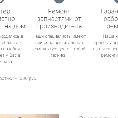
тер
Ремонт
Гаран
латно
запчастями от
рабо
т на дом
производителя
рем
аходились в
Наши специалисты имеют
Наша к
 области -
при себе оригинальные
предоставл
р в любом
комплектующие от любой
на выполнен
ет у Вас в
техники.
ремонту 
и часа.
остики – 1000 руб.