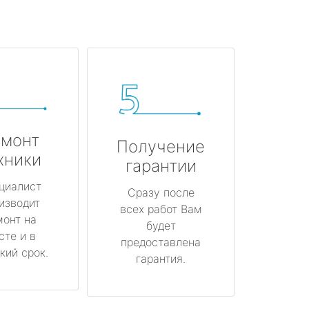
монт
Получение
хники
гарантии
циалист
Сразу после
изводит
всех работ Вам
монт на
будет
сте и в
предоставлена
кий срок.
гарантия.