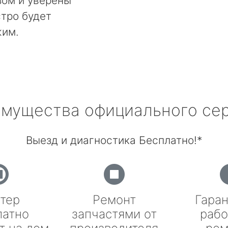
ом и уверены
стро будет
жим.
мущества официального се
Выезд и диагностика Бесплатно!*
тер
Ремонт
Гаран
латно
запчастями от
рабо