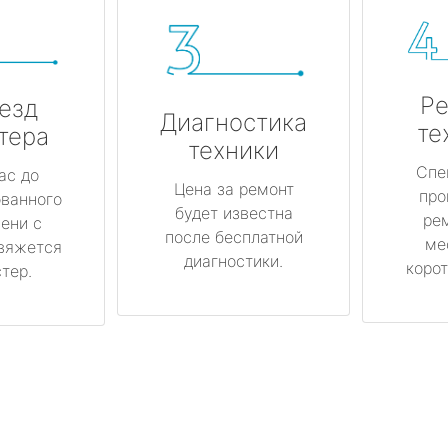
Ре
езд
Диагностика
те
тера
техники
Спе
ас до
Цена за ремонт
про
ованного
будет известна
ре
ени с
после бесплатной
ме
вяжется
диагностики.
корот
тер.