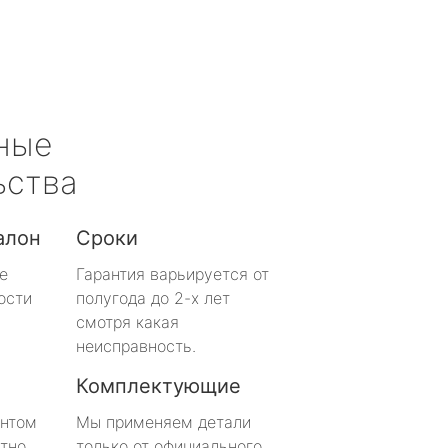
ные
ьства
алон
Сроки
е
Гарантия варьируется от
ости
полугода до 2-х лет
смотря какая
неисправность.
Комплектующие
онтом
Мы применяем детали
тно
только от официального