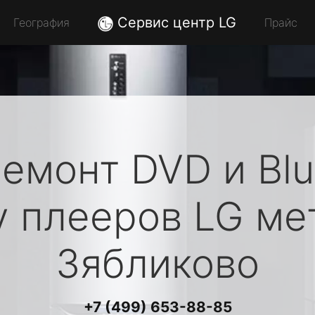
Сервис центр LG
География
Прайс
емонт DVD и Bl
y плееров
LG
ме
Зябликово
+7 (499) 653-88-85