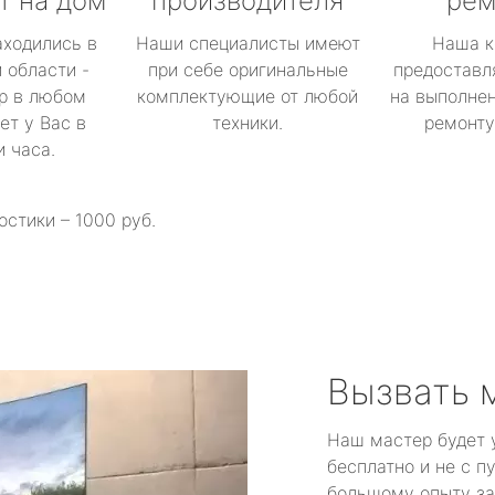
т на дом
производителя
рем
аходились в
Наши специалисты имеют
Наша к
 области -
при себе оригинальные
предоставл
р в любом
комплектующие от любой
на выполнен
ет у Вас в
техники.
ремонту 
и часа.
остики – 1000 руб.
Вызвать 
Наш мастер будет 
бесплатно и не с п
большому опыту за