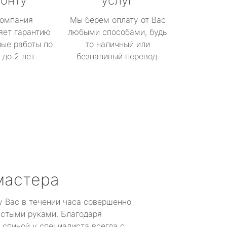
онту
услуг
омпания
Мы берем оплату от Вас
яет гарантию
любыми способами, будь
ые работы по
то наличный или
до 2 лет.
безналиный перевод.
мастера
у Вас в течении часа совершенно
устыми руками. Благодаря
 спиной у специалиста всегда с