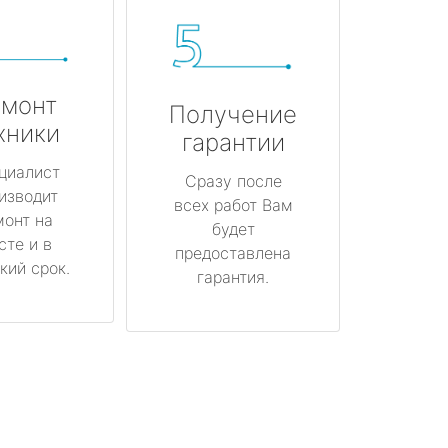
монт
Получение
хники
гарантии
циалист
Сразу после
изводит
всех работ Вам
монт на
будет
сте и в
предоставлена
кий срок.
гарантия.