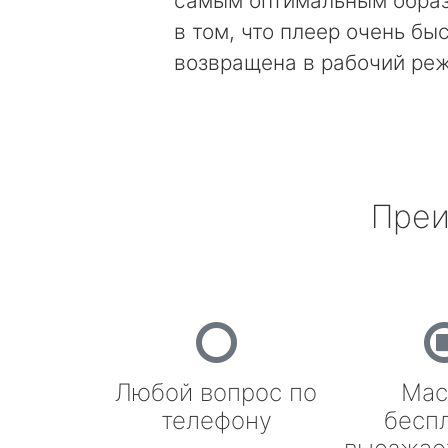
самым оптимальным образ
в том, что плеер очень бы
возвращена в рабочий ре
Преи
Любой вопрос по
Мас
телефону
бесп