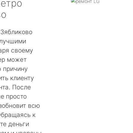
етро
во
 Зябликово
 лучшими
аря своему
ер может
ю причину
ть клиенту
нта. После
не просто
озобновит всю
Обращаясь к
те деньги