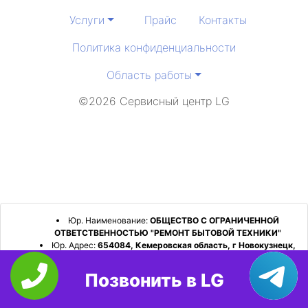
Услуги
Прайс
Контакты
Политика конфиденциальности
Область работы
©2026 Сервисный центр LG
Юр. Наименование:
ОБЩЕСТВО С ОГРАНИЧЕННОЙ
ОТВЕТСТВЕННОСТЬЮ "РЕМОНТ БЫТОВОЙ ТЕХНИКИ"
Юр. Адрес:
654084, Кемеровская область, г Новокузнецк,
р-н Орджоникидзевский, пр-кт Шахтеров, д. 31, кв. 2
Позвонить в LG
ИНН:
4253052180
ОГРН:
1224200006128