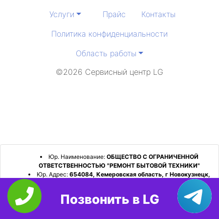
Услуги
Прайс
Контакты
Политика конфиденциальности
Область работы
©2026 Сервисный центр LG
Юр. Наименование:
ОБЩЕСТВО С ОГРАНИЧЕННОЙ
ОТВЕТСТВЕННОСТЬЮ "РЕМОНТ БЫТОВОЙ ТЕХНИКИ"
Юр. Адрес:
654084, Кемеровская область, г Новокузнецк,
р-н Орджоникидзевский, пр-кт Шахтеров, д. 31, кв. 2
Позвонить в LG
ИНН:
4253052180
ОГРН:
1224200006128