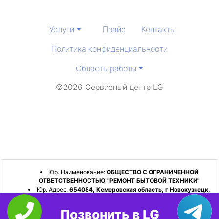
Услуги
Прайс
Контакты
Политика конфиденциальности
Область работы
©2026 Сервисный центр LG
Юр. Наименование:
ОБЩЕСТВО С ОГРАНИЧЕННОЙ
ОТВЕТСТВЕННОСТЬЮ "РЕМОНТ БЫТОВОЙ ТЕХНИКИ"
Юр. Адрес:
654084, Кемеровская область, г Новокузнецк,
р-н Орджоникидзевский, пр-кт Шахтеров, д. 31, кв. 2
Позвонить в LG
ИНН:
4253052180
ОГРН:
1224200006128