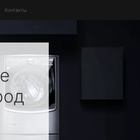
Контакты
ue
род