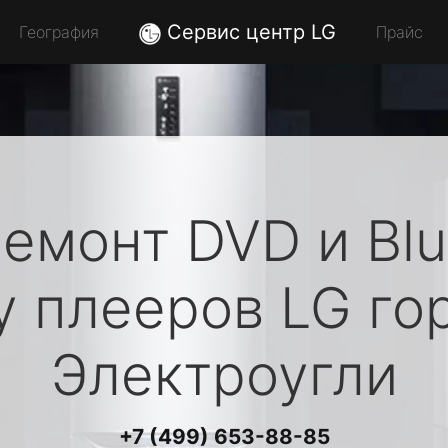
Сервис центр LG
География
Прайс
емонт DVD и Bl
y плееров
LG
го
Электроугли
+7 (499) 653-88-85