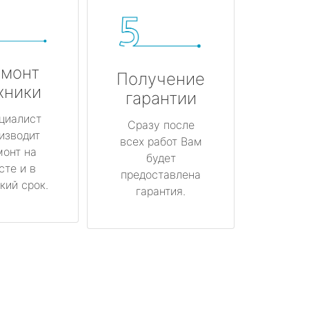
монт
Получение
хники
гарантии
циалист
Сразу после
изводит
всех работ Вам
монт на
будет
сте и в
предоставлена
кий срок.
гарантия.