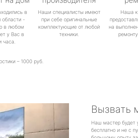
т на дом
производителя
рем
аходились в
Наши специалисты имеют
Наша к
 области -
при себе оригинальные
предоставл
р в любом
комплектующие от любой
на выполнен
ет у Вас в
техники.
ремонту 
и часа.
остики – 1000 руб.
Вызвать 
Наш мастер будет 
бесплатно и не с п
большому опыту за