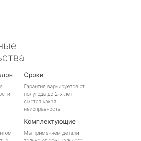
ные
ьства
алон
Сроки
е
Гарантия варьируется от
ости
полугода до 2-х лет
смотря какая
неисправность.
Комплектующие
онтом
Мы применяем детали
тно
только от официального