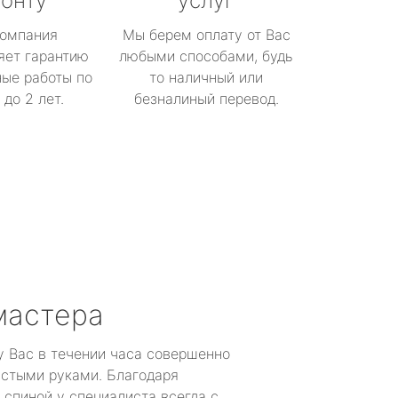
онту
услуг
омпания
Мы берем оплату от Вас
яет гарантию
любыми способами, будь
ые работы по
то наличный или
до 2 лет.
безналиный перевод.
мастера
у Вас в течении часа совершенно
устыми руками. Благодаря
 спиной у специалиста всегда с