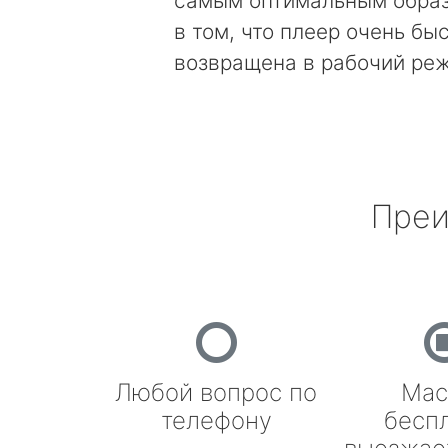
самым оптимальным образ
в том, что плеер очень бы
возвращена в рабочий ре
Преи
Любой вопрос по
Мас
телефону
бесп