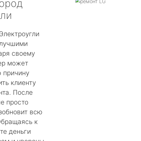
ород
гли
Электроугли
 лучшими
аря своему
ер может
ю причину
ть клиенту
нта. После
не просто
озобновит всю
Обращаясь к
те деньги