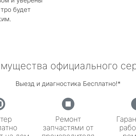
ом и уверены
стро будет
жим.
мущества официального се
Выезд и диагностика Бесплатно!*
тер
Ремонт
Гаран
латно
запчастями от
рабо