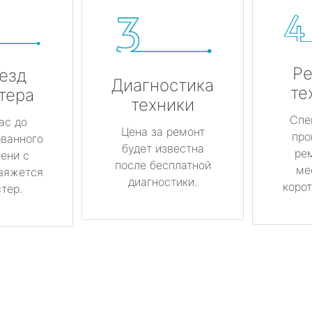
Ре
езд
Диагностика
те
тера
техники
Спе
ас до
Цена за ремонт
про
ованного
будет известна
ре
ени с
после бесплатной
ме
вяжется
диагностики.
корот
тер.