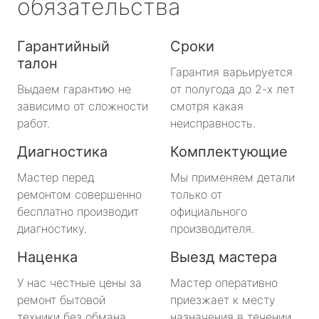
обязательства
Гарантийный
Сроки
талон
Гарантия варьируется
Выдаем гарантию не
от полугода до 2-х лет
зависимо от сложности
смотря какая
работ.
неисправность.
Диагностика
Комплектующие
Мастер перед
Мы применяем детали
ремонтом совершенно
только от
бесплатно производит
официального
диагностику.
производителя.
Наценка
Выезд мастера
У нас честные цены за
Мастер оперативно
ремонт бытовой
приезжает к месту
техники без обмана.
назначения в течении