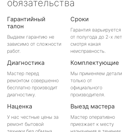
обязательства
Гарантийный
Сроки
талон
Гарантия варьируется
Выдаем гарантию не
от полугода до 2-х лет
зависимо от сложности
смотря какая
работ.
неисправность.
Диагностика
Комплектующие
Мастер перед
Мы применяем детали
ремонтом совершенно
только от
бесплатно производит
официального
диагностику.
производителя.
Наценка
Выезд мастера
У нас честные цены за
Мастер оперативно
ремонт бытовой
приезжает к месту
техники без обмана.
назначения в течении