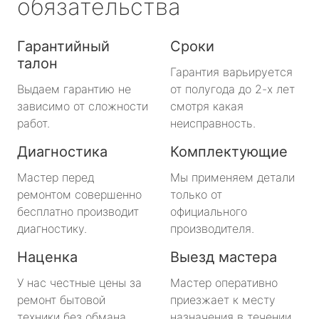
обязательства
Гарантийный
Сроки
талон
Гарантия варьируется
Выдаем гарантию не
от полугода до 2-х лет
зависимо от сложности
смотря какая
работ.
неисправность.
Диагностика
Комплектующие
Мастер перед
Мы применяем детали
ремонтом совершенно
только от
бесплатно производит
официального
диагностику.
производителя.
Наценка
Выезд мастера
У нас честные цены за
Мастер оперативно
ремонт бытовой
приезжает к месту
техники без обмана.
назначения в течении