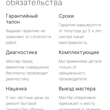
обязательства
Гарантийный
Сроки
талон
Гарантия варьируется
Выдаем гарантию не
от полугода до 2-х лет
зависимо от сложности
смотря какая
работ.
неисправность.
Диагностика
Комплектующие
Мастер перед
Мы применяем детали
ремонтом совершенно
только от
бесплатно производит
официального
диагностику.
производителя.
Наценка
Выезд мастера
У нас честные цены за
Мастер оперативно
ремонт бытовой
приезжает к месту
техники без обмана.
назначения в течении