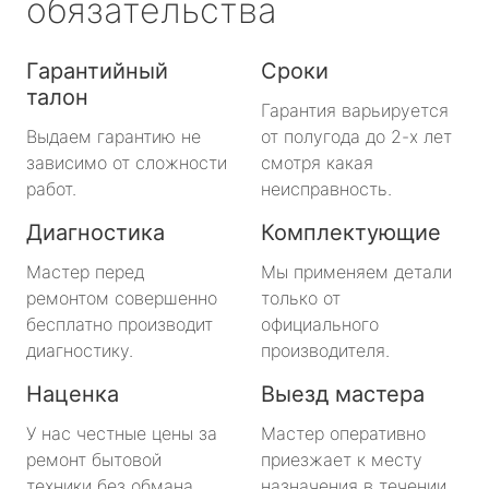
обязательства
Гарантийный
Сроки
талон
Гарантия варьируется
Выдаем гарантию не
от полугода до 2-х лет
зависимо от сложности
смотря какая
работ.
неисправность.
Диагностика
Комплектующие
Мастер перед
Мы применяем детали
ремонтом совершенно
только от
бесплатно производит
официального
диагностику.
производителя.
Наценка
Выезд мастера
У нас честные цены за
Мастер оперативно
ремонт бытовой
приезжает к месту
техники без обмана.
назначения в течении