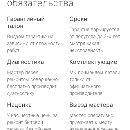
обязательства
Гарантийный
Сроки
талон
Гарантия варьируется
Выдаем гарантию не
от полугода до 2-х лет
зависимо от сложности
смотря какая
работ.
неисправность.
Диагностика
Комплектующие
Мастер перед
Мы применяем детали
ремонтом совершенно
только от
бесплатно производит
официального
диагностику.
производителя.
Наценка
Выезд мастера
У нас честные цены за
Мастер оперативно
ремонт бытовой
приезжает к месту
техники без обмана.
назначения в течении