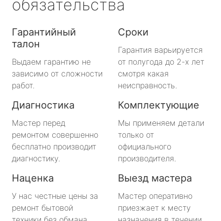
обязательства
Гарантийный
Сроки
талон
Гарантия варьируется
Выдаем гарантию не
от полугода до 2-х лет
зависимо от сложности
смотря какая
работ.
неисправность.
Диагностика
Комплектующие
Мастер перед
Мы применяем детали
ремонтом совершенно
только от
бесплатно производит
официального
диагностику.
производителя.
Наценка
Выезд мастера
У нас честные цены за
Мастер оперативно
ремонт бытовой
приезжает к месту
техники без обмана.
назначения в течении