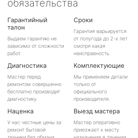
обязательства
Гарантийный
Сроки
талон
Гарантия варьируется
Выдаем гарантию не
от полугода до 2-х лет
зависимо от сложности
смотря какая
работ.
неисправность.
Диагностика
Комплектующие
Мастер перед
Мы применяем детали
ремонтом совершенно
только от
бесплатно производит
официального
диагностику.
производителя.
Наценка
Выезд мастера
У нас честные цены за
Мастер оперативно
ремонт бытовой
приезжает к месту
техники без обмана.
назначения в течении